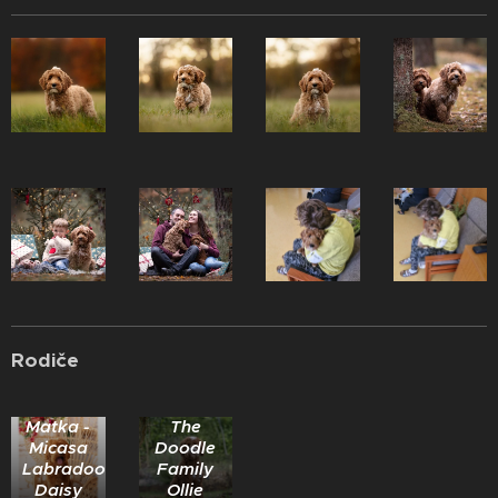
Rodiče
Otec -
Matka -
The
Micasa
Doodle
Labradoodles
Family
Daisy
Ollie