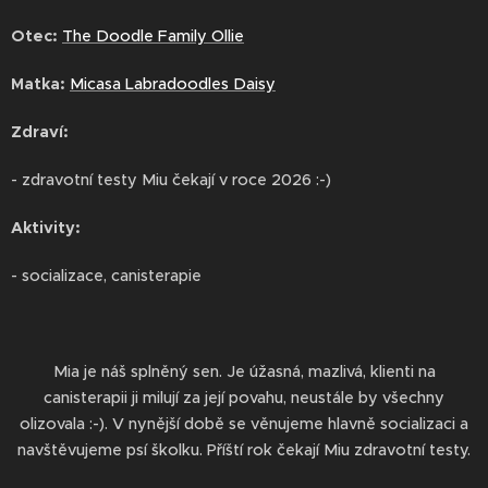
Otec
:
The Doodle Family Ollie
Matka
:
Micasa Labradoodles Daisy
Zdraví:
- zdravotní testy Miu čekají v roce 2026 :-)
Aktivity:
- socializace, canisterapie
Mia je náš splněný sen. Je úžasná, mazlivá, klienti na
canisterapii ji milují za její povahu, neustále by všechny
olizovala :-). V nynější době se věnujeme hlavně socializaci a
navštěvujeme psí školku. Příští rok čekají Miu zdravotní testy.